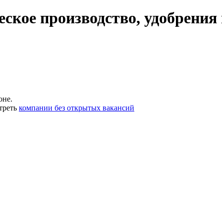
ское производство, удобрения
оне.
треть
компании без открытых вакансий