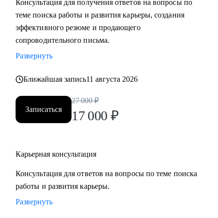
Консультация для получения ответов на вопросы по
— Переход из госсектора в коммерческие компании
теме поиска работы и развития карьеры, создания
эффективного резюме и продающего
Кому могу помочь:
сопроводительного письма.
• Финансы: банки, аудит, финтех
Развернуть
• Промышленность: добыча, энергетика, транспорт
• Госсектор: министерства, госкомпании
Ближайшая запись
11 августа 2026
• IT и телеком: продуктовые и IT-директора
• HR и управление персоналом: HRD, HR BP, рекрутинг,
27 000
₽
Записаться
HR-аналитика
17 000
₽
Карьерная консультация
Консультация для ответов на вопросы по теме поиска
работы и развития карьеры.
Развернуть