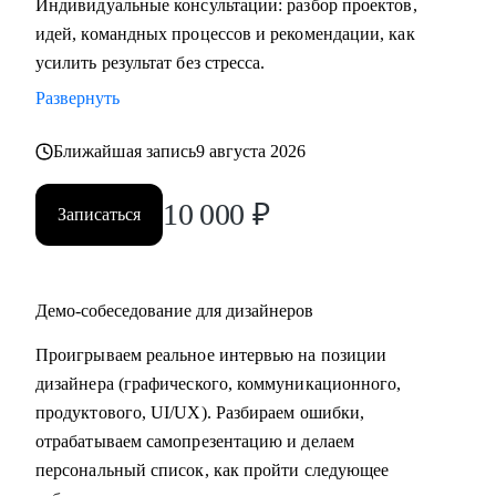
Индивидуальные консультации: разбор проектов,
• Помощь в сборке структуры проектов для портфолио
идей, командных процессов и рекомендации, как
• Карьерная стратегия: куда расти в дизайне и какие
усилить результат без стресса.
навыки действительно нужны
Развернуть
• Разбор рабочих процессов: как работать быстрее и без
лишнего стресса
Ближайшая запись
9 августа 2026
• Использовать ИИ-инструментов в дизайне для ускорения
работы
10 000
₽
Записаться
• Наладить процессы, чтобы работать быстрее и без
лишнего стресса
• Понять, как не выгорать и сохранять рабочий ритм
Демо-собеседование для дизайнеров
• Научиться выдавать идеи, когда «нет вдохновения»
• Обсудить сложные дизайн-ситуации, получить взгляд со
Проигрываем реальное интервью на позиции
стороны и совет, как усилить проект
дизайнера (графического, коммуникационного,
продуктового, UI/UX). Разбираем ошибки,
Кому могу помочь:
отрабатываем самопрезентацию и делаем
• Начинающим дизайнерам
персональный список, как пройти следующее
• Всем, кто готовится к собеседованиям и тестовым