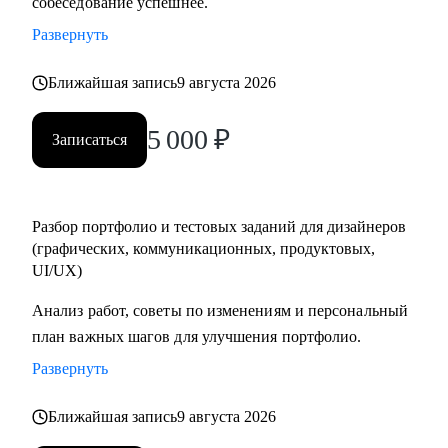
собеседование успешнее.
заданиям, чтобы проходить их уверенно, без паники и с
Развернуть
готовым планом
• Тем, кто хочет работать быстрее, без выгорания и с
Ближайшая запись
9 августа 2026
удовольствием, прокачивая процессы и используя ИИ как
помощника
5 000
₽
Записаться
Я хорошо понимаю, почему дизайнеры не проходят
интервью или получают отказы, и помогаю это исправить.
Разбор портфолио и тестовых заданий для дизайнеров
(графических, коммуникационных, продуктовых,
На консультациях даю честную и практическую обратную
UI/UX)
связь, без воды и с понятными шагами, что именно
улучшить.
Анализ работ, советы по изменениям и персональный
план важных шагов для улучшения портфолио.
Развернуть
Ближайшая запись
9 августа 2026