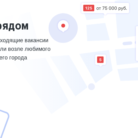
рядом
дходящие вакансии
или возле любимого
его города