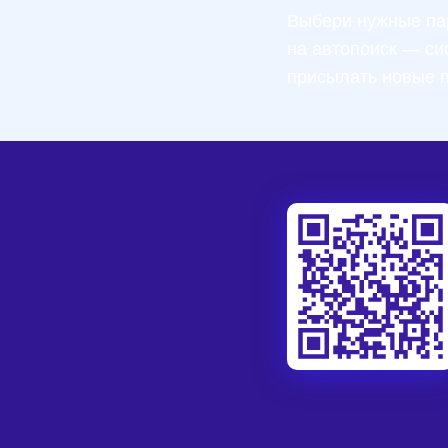
Выбери нужные па
на автопоиск — си
присылать новые 