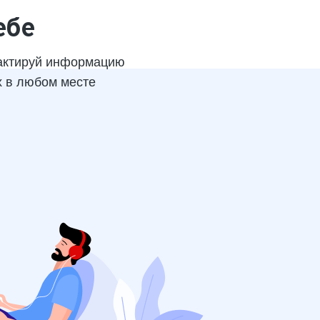
ебе
актируй информацию
х в любом месте