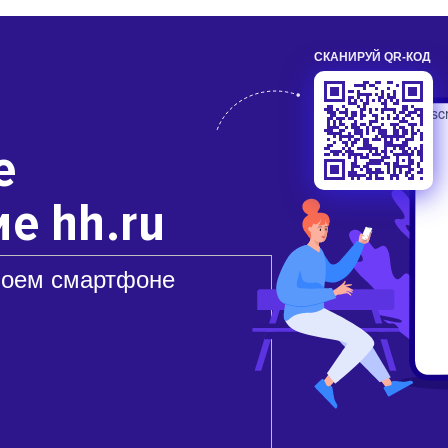
СКАНИРУЙ QR-КОД
е
е hh.ru
воем смартфоне